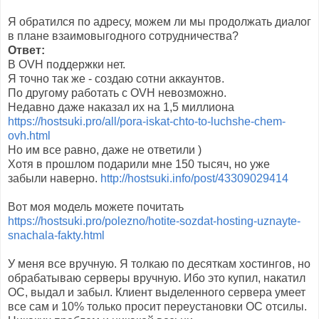
Я обратился по адресу, можем ли мы продолжать диалог
в плане взаимовыгодного сотрудничества?
Ответ:
В OVH поддержки нет.
Я точно так же - создаю сотни аккаунтов.
По другому работать с OVH невозможно.
Недавно даже наказал их на 1,5 миллиона
https://hostsuki.pro/all/pora-iskat-chto-to-luchshe-chem-
ovh.html
Но им все равно, даже не ответили )
Хотя в прошлом подарили мне 150 тысяч, но уже
забыли наверно.
http://hostsuki.info/post/43309029414
Вот моя модель можете почитать
https://hostsuki.pro/polezno/hotite-sozdat-hosting-uznayte-
snachala-fakty.html
У меня все вручную. Я толкаю по десяткам хостингов, но
обрабатываю серверы вручную. Ибо это купил, накатил
ОС, выдал и забыл. Клиент выделенного сервера умеет
все сам и 10% только просит переустановки ОС отсилы.