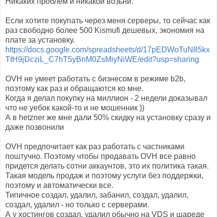
Никаких проблем и никакой возьни.
Если хотите покупать через меня серверы, то сейчас как
раз свободно более 500 Kismufi дешевых, экономия на
плате за установку.
https://docs.google.com/spreadsheets/d/17pEDWoTuN85kx
TtH9jDcziL_C7hT5yBnM0ZsMiyNiWE/edit?usp=sharing
OVH не умеет работать с бизнесом в режиме b2b,
поэтому как раз и обращаются ко мне.
Когда я делал покупку на миллион - 2 недели доказывал
что не уебок какой-то и не мошенник ))
А в hetzner же мне дали 50% скидку на установку сразу и
даже позвонили
OVH предпочитает как раз работать с частниками
поштучно. Поэтому чтобы продавать OVH все равно
придется делать сотни аккаунтов, это их политика такая.
Такая модель продаж и поэтому услуги без поддержки,
поэтому и автоматически все.
Типичное создал, удалил, забанил, создал, удалил,
создал, удалил - но только с серверами.
А у хостингов создал, удалил обычно на VDS и шареде