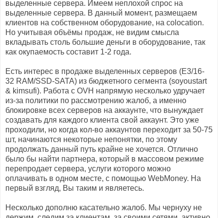
выделенные сервера. Имеем неплохой спрос на
выделенные сервера. В данный момент, размещаем
клиентов на собственном оборудование, на colocation.
Но учитывая объёмы продаж, не видим смысла
вкладывать столь большие деньги в оборудование, так
как окупаемость составит 1-2 года.
Есть интерес в продаже выделенных серверов (E3/16-
32 RAM/SSD-SATA) из бюджетного сегмента (soyoustart
& kimsufi). Работа с OVH напрямую несколько удручает
из-за политики по рассмотрению жалоб, а именно
блокировке всех серверов на аккаунте, что вынуждает
создавать для каждого клиента свой аккаунт. Это уже
проходили, но когда кол-во аккаунтов переходит за 50-75
шт, начинаются некоторые непонятки, по этому
продолжать данный путь крайне не хочется. Отлично
было бы найти партнера, который в массовом режиме
перепродает сервера, услуги которого можно
оплачивать в одном месте, с помощью WebMoney. На
первый взгляд, Вы таким и являетесь.
Несколько дополню касательно жалоб. Мы чернуху не
держим, следим за клиентам, за своими сетями, активно